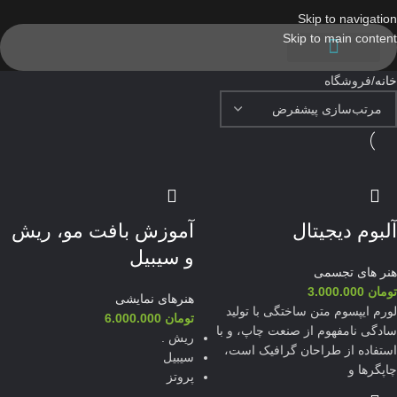
Skip to navigation
Skip to main content
صفحه اصلی
برنامه نویسی
سالن همایش
سایر خدمات
دوره های انتخابی
دوره های آموزشی
خانه
فروشگاه
آلبوم دیجیتال
آموزش بافت مو، ریش
و سیبیل
هنر های تجسمی
تومان
3.000.000
هنرهای نمایشی
لورم ایپسوم متن ساختگی با تولید
تومان
6.000.000
سادگی نامفهوم از صنعت چاپ، و با
ریش .
استفاده از طراحان گرافیک است،
سیبیل
چاپگرها و
پروتز